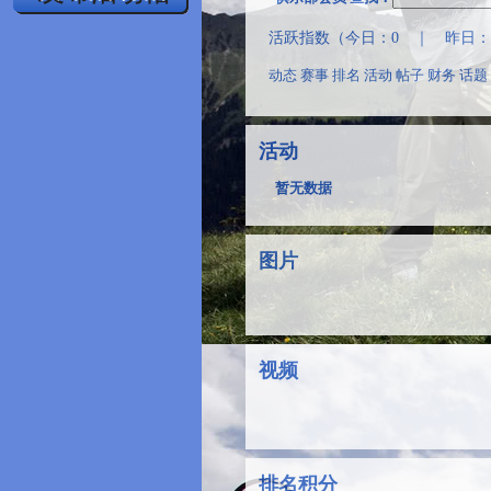
活跃指数（今日：0 ｜ 昨日：0
动态
赛事
排名
活动
帖子
财务
话题
活动
暂无数据
图片
视频
排名积分