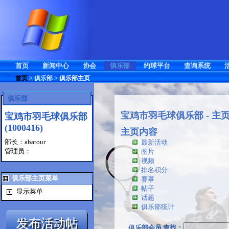
首页
新闻中心
协会
俱乐部
约球平台
查询系统
首页
>
俱乐部
>
俱乐部主页
俱乐部
宝鸡市羽毛球俱乐部 - 主
宝鸡市羽毛球俱乐部
(1000416)
主页内容
部长：abatour
最新活动
管理员：
图片
视频
排名积分
俱乐部主页菜单
赛事
帖子
显示菜单
话题
俱乐部统计
俱乐部会员 查找：