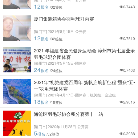
12
报名
0/7443
/
32
签位
厦门集装箱协会羽毛球群内赛
[厦门市] 2021年8月15日-公开赛
12
报名
0/7510
/
32
签位
2021 年福建省全民健身运动会 漳州市第七届业余
羽毛球混合团体赛
[漳州市] 2021年5月15日-团体赛
24
报名
0/7403
/
24
签位
2021年“礼赞建党百周年 扬帆启航新征程”暨庆“五•
一”羽毛球团体赛
[漳州市] 2021年4月17日-团体赛，机关组、企业组
18
报名
2/9016
/
18
签位
海沧区羽毛球协会积分赛第十一站
[厦门市] 2020年11月28日-公开赛
5
报名
0/3988
/
32
签位