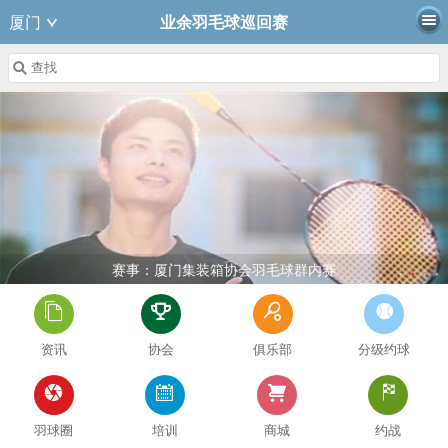
厦门
业余羽毛球巡回赛
赛事：厦门集装箱协会羽毛球群内赛
资讯
协会
俱乐部
分级约球
独立约球机构详细使用教程（后附图文）
羽球圈
培训
商城
约战